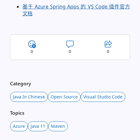
基于 Azure Spring Apps 的 VS Code 插件官方
文档
0
0
0
Category
Java In Chinese
Open Source
Visual Studio Code
Topics
Azure
Java 11
Maven