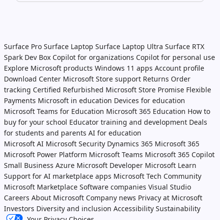
Surface Pro
Surface Laptop
Surface Laptop Ultra
Surface RTX
Spark Dev Box
Copilot for organizations
Copilot for personal use
Explore Microsoft products
Windows 11 apps
Account profile
Download Center
Microsoft Store support
Returns
Order
tracking
Certified Refurbished
Microsoft Store Promise
Flexible
Payments
Microsoft in education
Devices for education
Microsoft Teams for Education
Microsoft 365 Education
How to
buy for your school
Educator training and development
Deals
for students and parents
AI for education
Microsoft AI
Microsoft Security
Dynamics 365
Microsoft 365
Microsoft Power Platform
Microsoft Teams
Microsoft 365 Copilot
Small Business
Azure
Microsoft Developer
Microsoft Learn
Support for AI marketplace apps
Microsoft Tech Community
Microsoft Marketplace
Software companies
Visual Studio
Careers
About Microsoft
Company news
Privacy at Microsoft
Investors
Diversity and inclusion
Accessibility
Sustainability
Your Privacy Choices