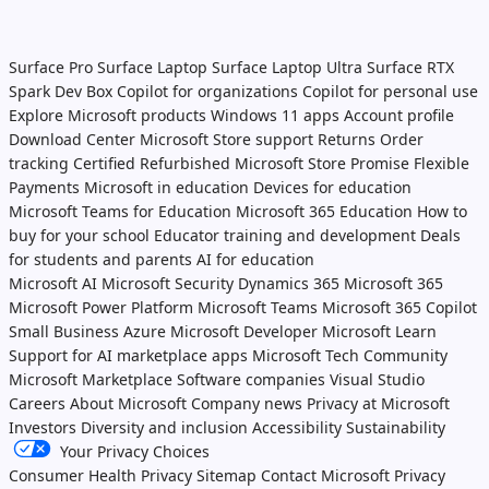
Surface Pro
Surface Laptop
Surface Laptop Ultra
Surface RTX
Spark Dev Box
Copilot for organizations
Copilot for personal use
Explore Microsoft products
Windows 11 apps
Account profile
Download Center
Microsoft Store support
Returns
Order
tracking
Certified Refurbished
Microsoft Store Promise
Flexible
Payments
Microsoft in education
Devices for education
Microsoft Teams for Education
Microsoft 365 Education
How to
buy for your school
Educator training and development
Deals
for students and parents
AI for education
Microsoft AI
Microsoft Security
Dynamics 365
Microsoft 365
Microsoft Power Platform
Microsoft Teams
Microsoft 365 Copilot
Small Business
Azure
Microsoft Developer
Microsoft Learn
Support for AI marketplace apps
Microsoft Tech Community
Microsoft Marketplace
Software companies
Visual Studio
Careers
About Microsoft
Company news
Privacy at Microsoft
Investors
Diversity and inclusion
Accessibility
Sustainability
Your Privacy Choices
Consumer Health Privacy
Sitemap
Contact Microsoft
Privacy