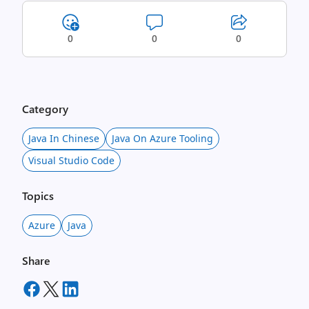
0
0
0
Category
Java In Chinese
Java On Azure Tooling
Visual Studio Code
Topics
Azure
Java
Share